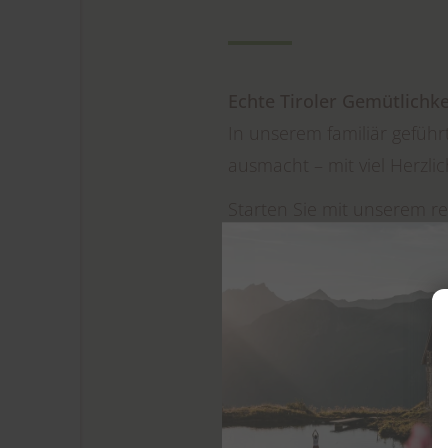
Echte Tiroler Gemütlichke
In unserem familiär geführ
ausmacht – mit viel Herzlic
Starten Sie mit unserem r
in großzügigen, komfortab
Revue passieren.
Nach einem sportlich aktiv
Saunalandschaft
wohltue
Selbstverständlich stehen
Verfügung.