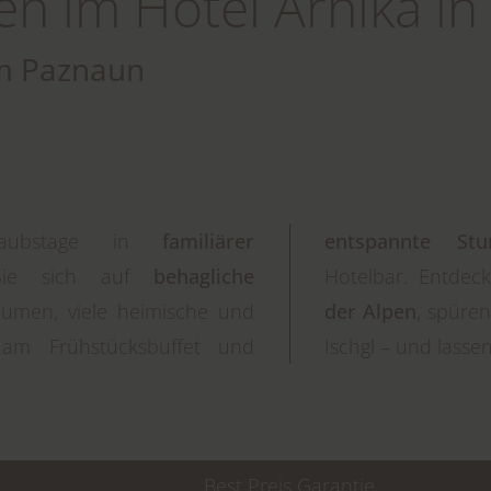
 im Hotel Arnika in 
m Paznaun
Urlaubstage in
familiärer
entspannte Stu
Sie sich auf
behagliche
Hotelbar. Entdeck
umen, viele heimische und
der Alpen
, spüre
n am Frühstücksbuffet und
Ischgl – und lassen
Best Preis Garantie