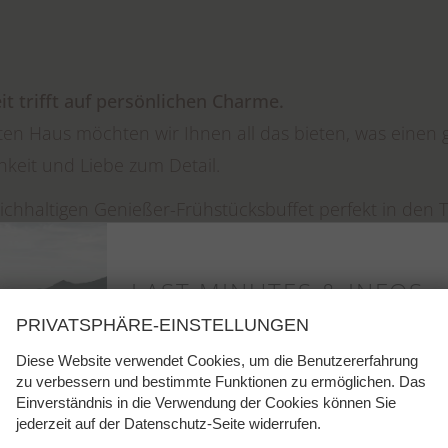
it trifft auf persönlichen Charme.
ten Haus möchten wir Ihnen all das bieten, was einen 
hkeit und Liebe zum Detail.
eichhaltigen Genießer-Frühstücksbuffet perfekt in den
len Zimmern und lassen Sie Ihre Erlebnisse am Abend 
LAST MINUTES & INFOS
en und erlebnisreichen Tag in den Tiroler Bergen find
PRIVATSPHÄRE-EINSTELLUNGEN
Ruhe und Energie finden 
nde Entspannung
.
Diese Website verwendet Cookies, um die Benutzererfahrung
Sehnst du dich nach Ruhe, Ener
zu verbessern und bestimmte Funktionen zu ermöglichen. Das
 Ihnen auch
kostenloses WLAN im gesamten Haus
so
Einverständnis in die Verwendung der Cookies können Sie
Leichtigkeit?
jederzeit auf der Datenschutz-Seite widerrufen.