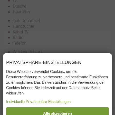
WC
Dusche
Haarföhn
Toilettenartikel
Handtücher
Kabel TV
Radio
Telefon
Weckeinrichtung
Zimmersafe
PRIVATSPHÄRE-EINSTELLUNGEN
W-LAN
Zusatzbett auf Anfrage
Diese Website verwendet Cookies, um die
Benutzererfahrung zu verbessern und bestimmte Funktionen
chat
zu ermöglichen. Das Einverständnis in die Verwendung der
Anfragen
Cookies können Sie jederzeit auf der Datenschutz-Seite
widerrufen.
event_available
Buchen
Individuelle Privatsphäre-Einstellungen
ESSENZIELL
Alle akzeptieren