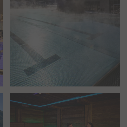
en Videoplayer bei
ube-Videos.
1 Minute(n)
hotelarnika.at
s
chert die Präferenzen
Session
.youtube.com
en Videoplayer bei
ube-Videos.
chert die Präferenzen
Session
.youtube.com
en Videoplayer bei
ube-Videos.
chert die Präferenzen
Persistent
.youtube.com
en Videoplayer bei
ube-Videos.
chert die Präferenzen
Persistent
.youtube.com
en Videoplayer bei
ube-Videos.
chert die Präferenzen
Session
.youtube.com
en Videoplayer bei
ube-Videos.