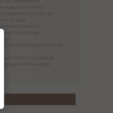
e und Zeremonien mit
en Aufgussmittel von top-
una-Meisterinnen und -Meister
e an die Liege
te Themen-Ruheräume
odernen Anwendungen
praxis
 mit Schwerpunkt Regeneration und
laufbahn rund um das Gebäude
hochwertiges Kulinarik-Angebot