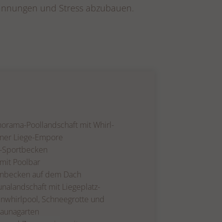
pannungen und Stress abzubauen.
orama-Poollandschaft mit Whirl-
ner Liege-Empore
i-Sportbecken
mit Poolbar
enbecken auf dem Dach
nalandschaft mit Liegeplatz-
enwhirlpool, Schneegrotte und
aunagarten