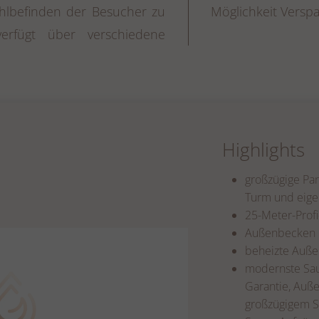
ohlbefinden der Besucher zu
Möglichkeit Vers
erfügt über verschiedene
Highlights
großzügige Pan
Turm und eige
25-Meter-Prof
Außenbecken 
beheizte Auß
modernste Sau
Garantie, Auß
großzügigem S