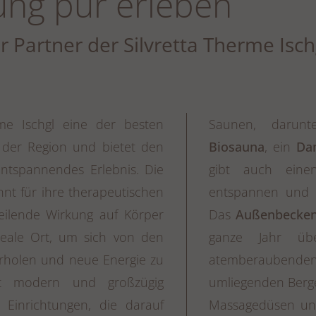
ng pur erleben
ler Partner der Silvretta Therme Isch
rme Ischgl eine der besten
Saunen, darun
n der Region und bietet den
Biosauna
, ein
Da
ntspannendes Erlebnis. Die
gibt auch ein
nt für ihre therapeutischen
entspannen und 
eilende Wirkung auf Körper
Das
Außenbecke
ideale Ort, um sich von den
ganze Jahr üb
erholen und neue Energie zu
atemberauben
st modern und großzügig
umliegenden Berge
n Einrichtungen, die darauf
Massagedüsen und