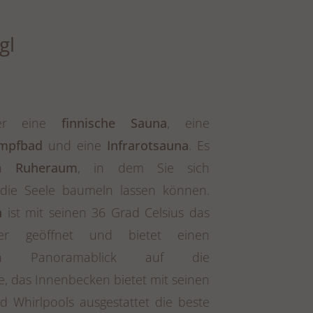
gl
ter eine
finnische Sauna
, eine
mpfbad
und eine
Infrarotsauna
. Es
en
Ruheraum
, in dem Sie sich
die Seele baumeln lassen können.
n
ist mit seinen 36 Grad Celsius das
er geöffnet und bietet einen
den Panoramablick auf die
, das Innenbecken bietet mit seinen
 Whirlpools ausgestattet die beste