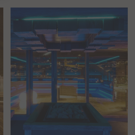
Dauer
Host
1 Jahr(e)
hotelarnika.at
Dauer
Host
n
Session
hotelarnika.at
 zu
 alle
Dauer
Host
re-
2 Jahr(e)
.google.com
D,
6 Monat(e)
.google.com