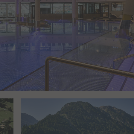
des Benutzers für d
eingebetteten YouT
_pk_testcookie
Dieses Cookie wird erstellt und sollte
anschließend direkt gelöscht werden (e
yt-remote-cast-available
Dieses Cookie spei
wird verwendet, um zu prüfen, ob der
des Benutzers für d
Browser des Besuchers Cookies
eingebetteten YouT
unterstützt).
yt-remote-cast-installed
Dieses Cookie spei
des Benutzers für d
eingebetteten YouT
yt-remote-connected-devices
Dieses Cookie spei
des Benutzers für d
eingebetteten YouT
yt-remote-device-id
Dieses Cookie spei
des Benutzers für d
eingebetteten YouT
yt-remote-fast-check-period
Dieses Cookie spei
des Benutzers für d
eingebetteten YouT