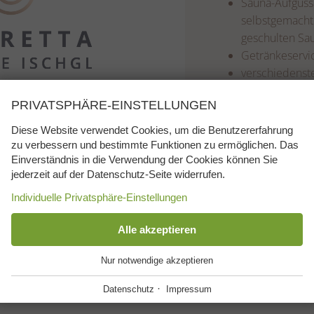
Sauna-Aufgüss
selbstgemacht
geschulten Sa
Getränkeservic
verschiedens
Spa mit topm
PRIVATSPHÄRE-EINSTELLUNGEN
Physiotherapie
Fitnesscenter
Diese Website verwendet Cookies, um die Benutzererfahrung
Rehabilitation
zu verbessern und bestimmte Funktionen zu ermöglichen. Das
im Winter Eis
Einverständnis in die Verwendung der Cookies können Sie
jederzeit auf der Datenschutz-Seite widerrufen.
vielfältiges, 
Individuelle Privatsphäre-Einstellungen
ESSENZIELL
Alle akzeptieren
+
Diese Cookies werden für einen reibungslosen
Nur notwendige akzeptieren
Betrieb unserer Website benötigt.
Silvretta Therme Ischgl
·
Datenschutz
Impressum
Website Cookie Consent
+
FUNKTIONALE ANBIETER
+