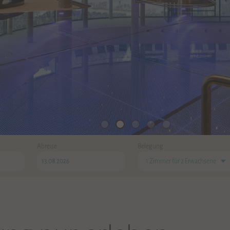
Abreise
Belegung
1 Zimmer
für
2 Erwachsene