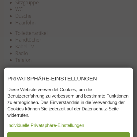
Sitzgruppe
WC
Dusche
Haarföhn
Toilettenartikel
Handtücher
Kabel TV
Radio
Telefon
Weckeinrichtung
Zimmersafe
PRIVATSPHÄRE-EINSTELLUNGEN
W-LAN
Diese Website verwendet Cookies, um die
Zusatzbett auf Anfrage
Benutzererfahrung zu verbessern und bestimmte Funktionen
zu ermöglichen. Das Einverständnis in die Verwendung der
chat
Anfragen
Cookies können Sie jederzeit auf der Datenschutz-Seite
widerrufen.
event_available
Buchen
Individuelle Privatsphäre-Einstellungen