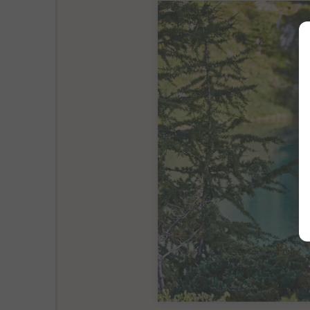
ISCHGL – Ort des Spor
Wandern, Biken und Nat
aussichtsreiche Wander
3 Übernachtungen i
Genuss-Halbpensi
Silvretta Card Prem
Nutzung der Arnika
Tägliche Vorschläg
Wanderstöcke und W
Euro 327,00 pro Perso
Euro 354,00 pro Perso
Euro 381,00 pro Perso