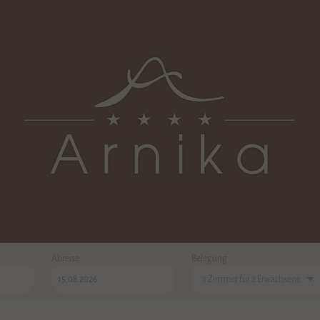
Abreise
Belegung
1 Zimmer
für
2 Erwachsene